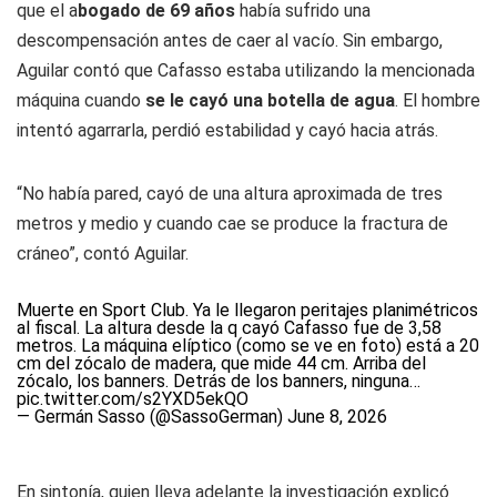
que el a
bogado de 69 años
había sufrido una
descompensación antes de caer al vacío. Sin embargo,
Aguilar contó que Cafasso estaba utilizando la mencionada
máquina cuando
se le cayó una botella de agua
. El hombre
intentó agarrarla, perdió estabilidad y cayó hacia atrás.
“No había pared, cayó de una altura aproximada de tres
metros y medio y cuando cae se produce la fractura de
cráneo”, contó Aguilar.
Muerte en Sport Club. Ya le llegaron peritajes planimétricos
al fiscal. La altura desde la q cayó Cafasso fue de 3,58
metros. La máquina elíptico (como se ve en foto) está a 20
cm del zócalo de madera, que mide 44 cm. Arriba del
zócalo, los banners. Detrás de los banners, ninguna…
pic.twitter.com/s2YXD5ekQO
— Germán Sasso (@SassoGerman)
June 8, 2026
En sintonía, quien lleva adelante la investigación explicó