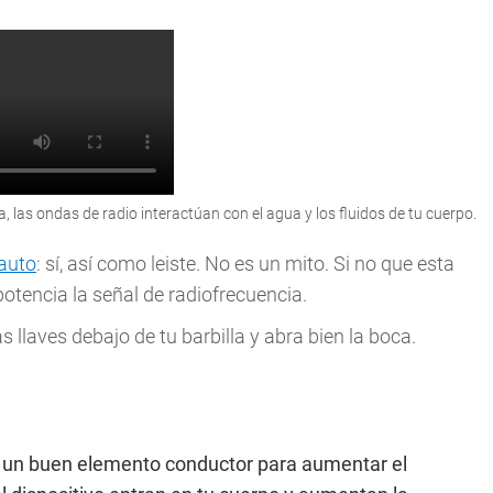
a, las ondas de radio interactúan con el agua y los fluidos de tu cuerpo.
 auto
: sí, así como leiste. No es un mito. Si no que esta
otencia la señal de radiofrecuencia.
s llaves debajo de tu barbilla y abra bien la boca.
en un buen elemento conductor para aumentar el