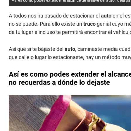
Así es como podes extender el alcance de la llave del auto: ideal 
A todos nos ha pasado de estacionar el
auto
en el est
no se puede. Para ello existe un
truco
genial cuyo m
de tu lugar e incluso te permitirá encontrar el vehíc
Así que si te bajaste del
auto
, caminaste media cuadra
que calle o lugar lo estacionaste, hay un método muy
Así es como podes extender el alcance 
no recuerdas a dónde lo dejaste