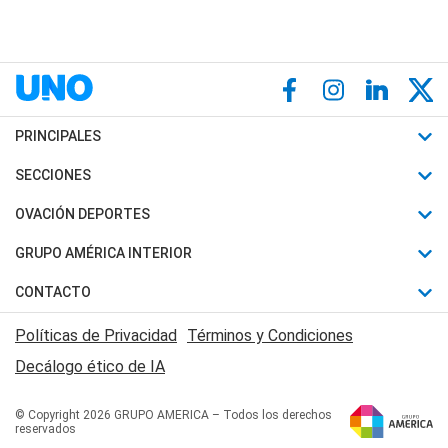
PRINCIPALES
Últimas Noticias
SECCIONES
Política
Horóscopo
OVACIÓN DEPORTES
Sociedad
Motores
Fútbol
GRUPO AMÉRICA INTERIOR
Policiales
Recetas
Mundial
Canal 7 en Vivo
CONTACTO
Judiciales
Trucos caseros
Automovilismo
Radio Nihuil
Acerca de Nosotros
Economia
Políticas de Privacidad
Términos y Condiciones
Series y Películas
Rugby
FM UNA
Contactanos
Decálogo ético de IA
Edictos y Solicitadas
Tenis
Radio Brava
Newsletter
Básquet
© Copyright 2026 GRUPO AMERICA – Todos los derechos
San Juan 8
reservados
Boxeo