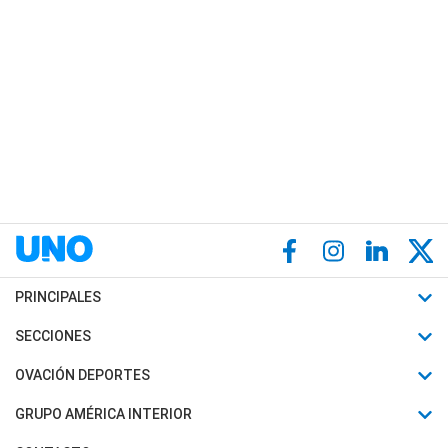
PRINCIPALES
Últimas Noticias
SECCIONES
Política
Horóscopo
OVACIÓN DEPORTES
Sociedad
Motores
Fútbol
GRUPO AMÉRICA INTERIOR
Policiales
Recetas
Mundial