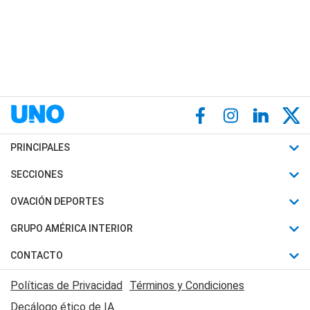
PRINCIPALES
Últimas Noticias
SECCIONES
Política
Horóscopo
OVACIÓN DEPORTES
Sociedad
Motores
Fútbol
GRUPO AMÉRICA INTERIOR
Policiales
Recetas
Mundial
Canal 7 en Vivo
CONTACTO
Judiciales
Trucos caseros
Automovilismo
Radio Nihuil
Acerca de Nosotros
Economia
Políticas de Privacidad
Términos y Condiciones
Series y Películas
Rugby
FM UNA
Contactanos
Decálogo ético de IA