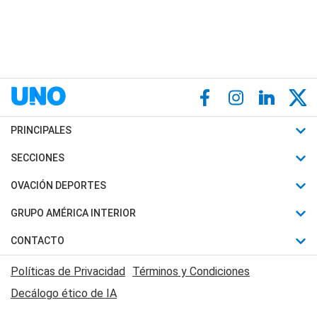
PRINCIPALES
Últimas Noticias
SECCIONES
Política
Horóscopo
OVACIÓN DEPORTES
Sociedad
Motores
Fútbol
GRUPO AMÉRICA INTERIOR
Policiales
Recetas
Mundial
Canal 7 en Vivo
CONTACTO
Judiciales
Trucos caseros
Automovilismo
Radio Nihuil
Acerca de Nosotros
Economia
Políticas de Privacidad
Términos y Condiciones
Series y Películas
Rugby
FM UNA
Contactanos
Decálogo ético de IA
Edictos y Solicitadas
Tenis
Radio Brava
Newsletter