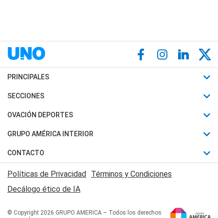
PRINCIPALES
Últimas Noticias
SECCIONES
Política
Horóscopo
OVACIÓN DEPORTES
Sociedad
Motores
Fútbol
GRUPO AMÉRICA INTERIOR
Policiales
Recetas
Mundial
Canal 7 en Vivo
CONTACTO
Judiciales
Trucos caseros
Automovilismo
Radio Nihuil
Acerca de Nosotros
Economia
Políticas de Privacidad
Términos y Condiciones
Series y Películas
Rugby
FM UNA
Contactanos
Decálogo ético de IA
Edictos y Solicitadas
Tenis
Radio Brava
Newsletter
Básquet
© Copyright 2026 GRUPO AMERICA – Todos los derechos
San Juan 8