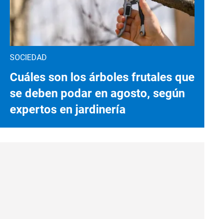
SOCIEDAD
Cuáles son los árboles frutales que
se deben podar en agosto, según
expertos en jardinería