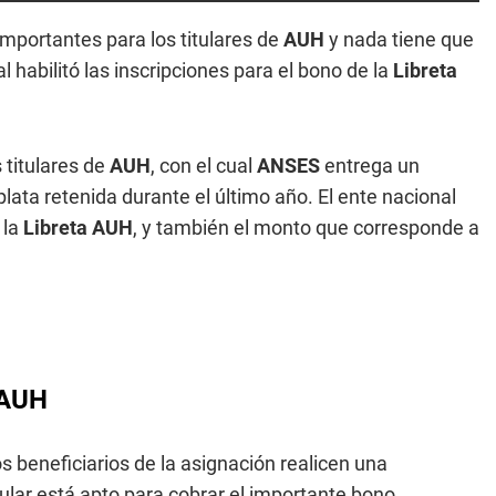
mportantes para los titulares de
AUH
y nada tiene que
 habilitó las inscripciones para el bono de la
Libreta
 titulares de
AUH
, con el cual
ANSES
entrega un
ata retenida durante el último año. El ente nacional
 la
Libreta AUH
, y también el monto que corresponde a
 AUH
s beneficiarios de la asignación realicen una
itular está apto para cobrar el importante bono.