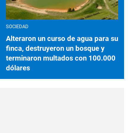
SOCIEDAD
Alteraron un curso de agua para su
finca, destruyeron un bosque y
terminaron multados con 100.000
dólares