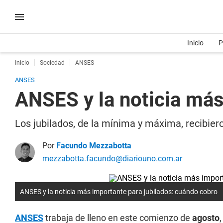
Inicio
P
Inicio
Sociedad
ANSES
ANSES
ANSES y la noticia más
Los jubilados, de la mínima y máxima, recibier
Por
Facundo Mezzabotta
mezzabotta.facundo@diariouno.com.ar
ANSES y la noticia más importante para jubilados: cuándo cobro
ANSES
trabaja de lleno en este comienzo de
agosto