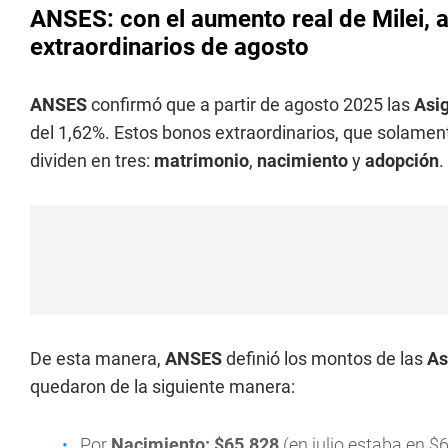
ANSES: con el aumento real de Milei, 
extraordinarios de agosto
ANSES
confirmó que a partir de agosto 2025 las
Asi
del 1,62%. Estos bonos extraordinarios, que solament
dividen en tres:
matrimonio
,
nacimiento
y
adopción
.
De esta manera,
ANSES
definió los montos de las
As
quedaron de la siguiente manera:
Por
Nacimiento: $65.828
(en julio estaba en $