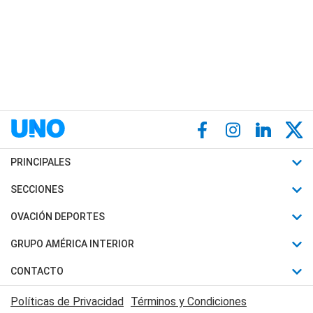
PRINCIPALES
Últimas Noticias
SECCIONES
Política
Horóscopo
OVACIÓN DEPORTES
Sociedad
Motores
Fútbol
GRUPO AMÉRICA INTERIOR
Policiales
Recetas
Mundial
Canal 7 en Vivo
CONTACTO
Judiciales
Trucos caseros
Automovilismo
Radio Nihuil
Acerca de Nosotros
Economia
Políticas de Privacidad
Términos y Condiciones
Series y Películas
Rugby