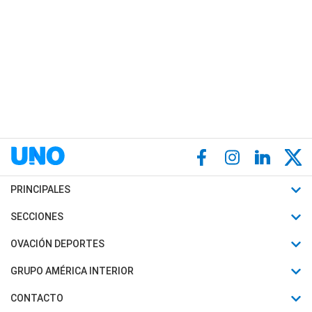
PRINCIPALES
Últimas Noticias
SECCIONES
Política
Horóscopo
OVACIÓN DEPORTES
Sociedad
Motores
Fútbol
GRUPO AMÉRICA INTERIOR
Policiales
Recetas
Mundial
Canal 7 en Vivo
CONTACTO
Judiciales
Trucos caseros