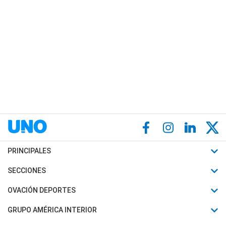
PRINCIPALES
Últimas Noticias
SECCIONES
Política
Horóscopo
OVACIÓN DEPORTES
Sociedad
Motores
Fútbol
GRUPO AMÉRICA INTERIOR
Policiales
Recetas
Mundial