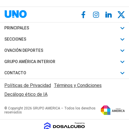
PRINCIPALES
Últimas Noticias
SECCIONES
Política
Horóscopo
OVACIÓN DEPORTES
Sociedad
Motores
Fútbol
GRUPO AMÉRICA INTERIOR
Policiales
Recetas
Mundial
Canal 7 en Vivo
CONTACTO
Judiciales
Trucos caseros
Automovilismo
Radio Nihuil
Acerca de Nosotros
Economia
Políticas de Privacidad
Términos y Condiciones
Series y Películas
Rugby
FM UNA
Contactanos
Decálogo ético de IA
Edictos y Solicitadas
Tenis
Radio Brava
Newsletter
Básquet
© Copyright 2026 GRUPO AMERICA – Todos los derechos
San Juan 8
reservados
Boxeo
Fuera de Juego