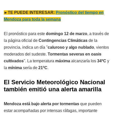
►TE PUEDE INTERESAR:
Pronóstico del tiempo en
Mendoza para toda la semana
El pronóstico para este
domingo 12 de marzo
, a través de
la página oficial de
Contingencias Climáticas
de la
provincia, indica un día "
caluroso y algo nublado
, vientos
moderados del sudeste.
Tormentas severas en oasis
cultivados
". La temperatura
máxima
alcanzaría los
34ºC
y
la
mínima
sería de
21ºC
.
El Servicio Meteorológico Nacional
también emitió una alerta amarilla
Mendoza está bajo alerta por tormentas
que pueden
estar acompañadas por intensas ráfagas, importante