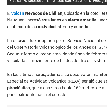
El volcán Nevados de Chillán, en actividad. Está en Chile. Foto: gen
El
volcán
Nevados de Chillán
, ubicado en la cordille
Neuquén, ingresó este lunes en
alerta amarilla
luego
sostenido de su
actividad
interna y superficial.
La decisión fue adoptada por el Servicio Nacional de
del Observatorio Volcanológico de los Andes del Sur 
Según informó el organismo, desde fines de febrero 
vinculada al movimiento de fluidos dentro del sistem
En las últimas horas, además, se observaron manifes
Especial de Actividad Volcánica (REAV) señaló que s
piroclástico
, que alcanzaron hasta 160 metros de alt
principalmente hacia el sureste.