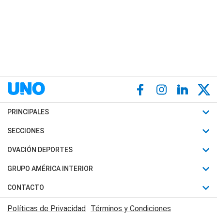
PRINCIPALES
Últimas Noticias
SECCIONES
Política
Horóscopo
OVACIÓN DEPORTES
Sociedad
Motores
Fútbol
GRUPO AMÉRICA INTERIOR
Policiales
Recetas
Mundial
Canal 7 en Vivo
CONTACTO
Judiciales
Trucos caseros
Automovilismo
Radio Nihuil
Acerca de Nosotros
Economia
Políticas de Privacidad
Términos y Condiciones
Series y Películas
Rugby