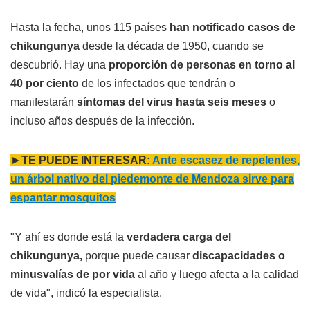
Hasta la fecha, unos 115 países
han notificado casos de
chikungunya
desde la década de 1950, cuando se
descubrió. Hay una
proporción de personas en torno al
40 por ciento
de los infectados que tendrán o
manifestarán
síntomas del virus hasta seis meses
o
incluso años después de la infección.
►
TE PUEDE INTERESAR:
Ante escasez de repelentes,
un árbol nativo del piedemonte de Mendoza sirve para
espantar mosquitos
"Y ahí es donde está la
verdadera carga del
chikungunya,
porque puede causar
discapacidades o
minusvalías de por vida
al año y luego afecta a la calidad
de vida", indicó la especialista.