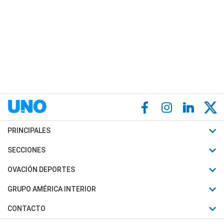
PRINCIPALES
Últimas Noticias
SECCIONES
Política
Horóscopo
OVACIÓN DEPORTES
Sociedad
Motores
Fútbol
GRUPO AMÉRICA INTERIOR
Policiales
Recetas
Mundial
Canal 7 en Vivo
CONTACTO
Judiciales
Trucos caseros
Automovilismo