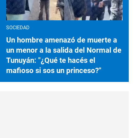
SOCIEDAD
Un hombre amenazó de muerte a
un menor a la salida del Normal de
Tunuyán: "¿Qué te hacés el
mafioso si sos un princeso?"