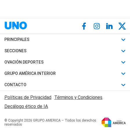
PRINCIPALES
Últimas Noticias
SECCIONES
Política
Horóscopo
OVACIÓN DEPORTES
Sociedad
Motores
Fútbol
GRUPO AMÉRICA INTERIOR
Policiales
Recetas
Mundial
Canal 7 en Vivo
CONTACTO
Judiciales
Trucos caseros
Automovilismo
Radio Nihuil
Acerca de Nosotros
Economia
Políticas de Privacidad
Términos y Condiciones
Series y Películas
Rugby
FM UNA
Contactanos
Decálogo ético de IA
Edictos y Solicitadas
Tenis
Radio Brava
Newsletter
Básquet
© Copyright 2026 GRUPO AMERICA – Todos los derechos
San Juan 8
reservados
Boxeo