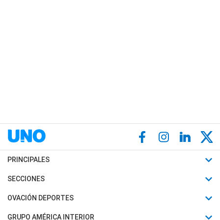
PRINCIPALES
Últimas Noticias
SECCIONES
Política
Horóscopo
OVACIÓN DEPORTES
Sociedad
Motores
Fútbol
GRUPO AMÉRICA INTERIOR