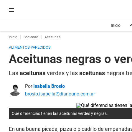
Inicio
P
Inicio
Sociedad
Aceitunas
ALIMENTOS PARECIDOS
Aceitunas negras o ver
Las
aceitunas
verdes y las
aceitunas
negras tie
Por
Isabella Brosio
brosio.isabella@diariouno.com.ar
Qué diferencias tienen las aceitunas verdes y negras.
En una buena picada, pizza o picadillo de empanadas