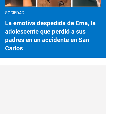
SOCIEDAD
La emotiva despedida de Ema, la
adolescente que perdió a sus
padres en un accidente en San
Carlos