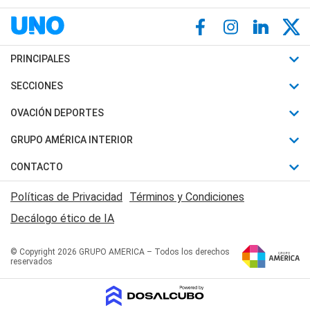
PRINCIPALES
Últimas Noticias
SECCIONES
Política
Horóscopo
OVACIÓN DEPORTES
Sociedad
Motores
Fútbol
GRUPO AMÉRICA INTERIOR
Policiales
Recetas
Mundial
Canal 7 en Vivo
CONTACTO
Judiciales
Trucos caseros
Automovilismo
Radio Nihuil
Acerca de Nosotros
Economia
Políticas de Privacidad
Términos y Condiciones
Series y Películas
Rugby
FM UNA
Contactanos
Decálogo ético de IA
Edictos y Solicitadas
Tenis
Radio Brava
Newsletter
Básquet
© Copyright 2026 GRUPO AMERICA – Todos los derechos
San Juan 8
reservados
Boxeo
Fuera de Juego