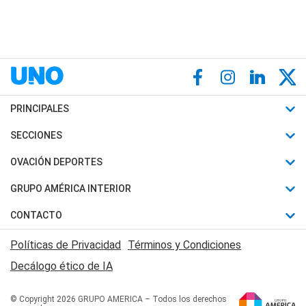
PRINCIPALES
Últimas Noticias
SECCIONES
Política
Horóscopo
OVACIÓN DEPORTES
Sociedad
Motores
Fútbol
GRUPO AMÉRICA INTERIOR
Policiales
Recetas
Mundial
Canal 7 en Vivo
CONTACTO
Judiciales
Trucos caseros
Automovilismo
Radio Nihuil
Acerca de Nosotros
Economia
Políticas de Privacidad
Términos y Condiciones
Series y Películas
Rugby
FM UNA
Contactanos
Decálogo ético de IA
Edictos y Solicitadas
Tenis
Radio Brava
Newsletter
Básquet
© Copyright 2026 GRUPO AMERICA – Todos los derechos
San Juan 8