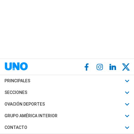
PRINCIPALES
Últimas Noticias
SECCIONES
Política
Horóscopo
OVACIÓN DEPORTES
Sociedad
Motores
Fútbol
GRUPO AMÉRICA INTERIOR
Policiales
Recetas
Mundial
Canal 7 en Vivo
CONTACTO
Judiciales
Trucos caseros