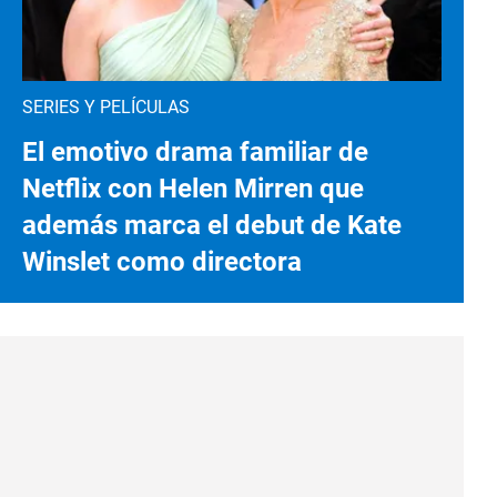
SERIES Y PELÍCULAS
El emotivo drama familiar de
Netflix con Helen Mirren que
además marca el debut de Kate
Winslet como directora