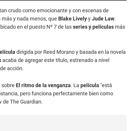
 tan crudo como emocionante y con escenas de
da más y nada menos, que
Blake Lively
y
Jude Law
.
bicado en el puesto Nº 7 de las
series y películas
más
elícula
dirigida por Reed Morano y basada en la novela
x
acaba de agregar este título, estrenado a nivel
de acción.
s sobre
El ritmo de la venganza
. La
película
"está
 distancia, pero funciona perfectamente bien como
aw de The Guardian.