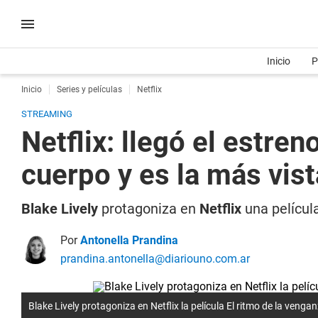
Inicio
P
Inicio
Series y películas
Netflix
STREAMING
Netflix: llegó el estre
cuerpo y es la más vis
Blake Lively
protagoniza en
Netflix
una película
Por
Antonella Prandina
prandina.antonella@diariouno.com.ar
Blake Lively protagoniza en Netflix la película El ritmo de la venga