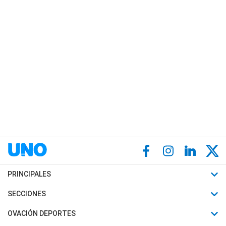
PRINCIPALES
Últimas Noticias
SECCIONES
Política
Horóscopo
OVACIÓN DEPORTES
Sociedad