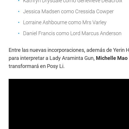
Kathryn Drysdale como Genevieve Delacroix
Jessica Madsen como Cressida Cowper
Lorraine Ashbourne como Mrs Varley
Daniel Francis como Lord Marcus Anderson
Entre las nuevas incorporaciones, además de Yerin
para interpretar a Lady Araminta Gun,
Michelle Mao
transformará en Posy Li.