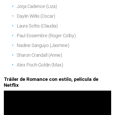
Jorja Cadence (Liza)
Daylin Willis (Oscar)
Laura Soltis (Claudia)
Paul Essiembre (Roger Colby)
Nadine Sanguyo (Jasmine)
Sharon Crandall (Annie)
Alex Poch-Goldin (Max)
Tráiler de Romance con estilo, película de
Netflix