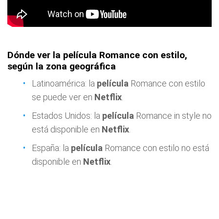
Dónde ver la película Romance con estilo,
según la zona geográfica
Latinoamérica: la
película
Romance con estilo
se puede ver en
Netflix
.
Estados Unidos: la
película
Romance in style no
está disponible en
Netflix
.
España: la
película
Romance con estilo no está
disponible en
Netflix
.