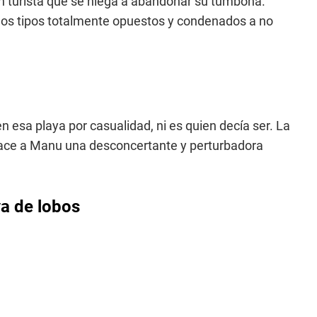
n turista que se niega a abandonar su tumbona.
dos tipos totalmente opuestos y condenados a no
n esa playa por casualidad, ni es quien decía ser. La
 hace a Manu una desconcertante y perturbadora
ya de lobos