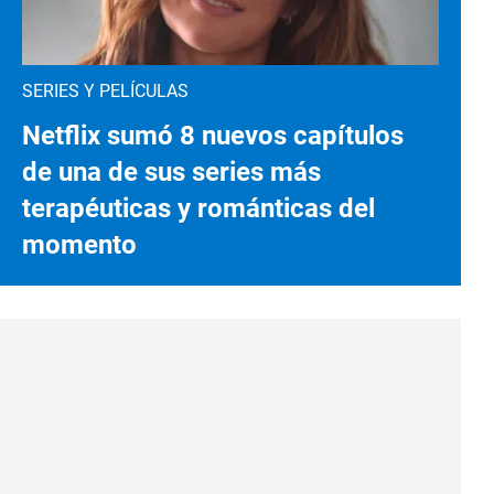
SERIES Y PELÍCULAS
Netflix sumó 8 nuevos capítulos
de una de sus series más
terapéuticas y románticas del
momento