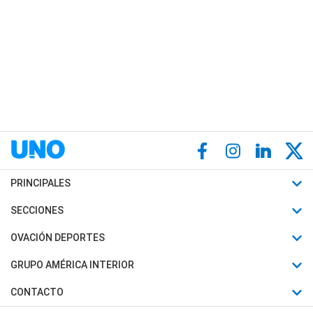
PRINCIPALES
Últimas Noticias
SECCIONES
Política
Horóscopo
OVACIÓN DEPORTES
Sociedad
Motores
Fútbol
GRUPO AMÉRICA INTERIOR
Policiales
Recetas
Mundial
Canal 7 en Vivo
CONTACTO
Judiciales
Trucos caseros
Automovilismo