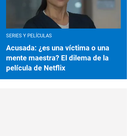
SERIES Y PELÍCULAS
Acusada: ¿es una víctima o una
mente maestra? El dilema de la
película de Netflix