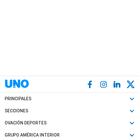
PRINCIPALES
Últimas Noticias
SECCIONES
Política
Horóscopo
OVACIÓN DEPORTES
Sociedad
Motores
Fútbol
GRUPO AMÉRICA INTERIOR