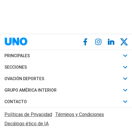
PRINCIPALES
Últimas Noticias
SECCIONES
Política
Horóscopo
OVACIÓN DEPORTES
Sociedad
Motores
Fútbol
GRUPO AMÉRICA INTERIOR
Policiales
Recetas
Mundial
Canal 7 en Vivo
CONTACTO
Judiciales
Trucos caseros
Automovilismo
Radio Nihuil
Acerca de Nosotros
Economia
Políticas de Privacidad
Términos y Condiciones
Series y Películas
Rugby
FM UNA
Contactanos
Decálogo ético de IA
Edictos y Solicitadas
Tenis
Radio Brava
Newsletter