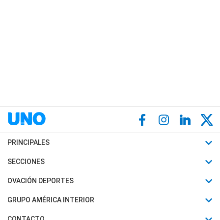
PRINCIPALES
Últimas Noticias
SECCIONES
Política
Horóscopo
OVACIÓN DEPORTES
Sociedad
Motores
Fútbol
GRUPO AMÉRICA INTERIOR
Policiales
Recetas
Mundial
Canal 7 en Vivo
CONTACTO