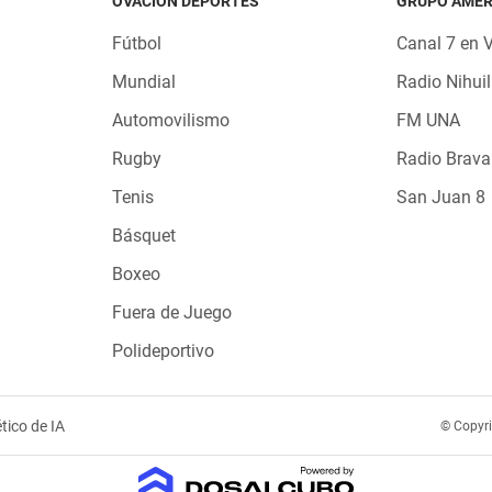
OVACIÓN DEPORTES
GRUPO AMÉR
Fútbol
Canal 7 en 
Mundial
Radio Nihuil
Automovilismo
FM UNA
Rugby
Radio Brava
Tenis
San Juan 8
Básquet
Boxeo
Fuera de Juego
Polideportivo
tico de IA
© Copyr