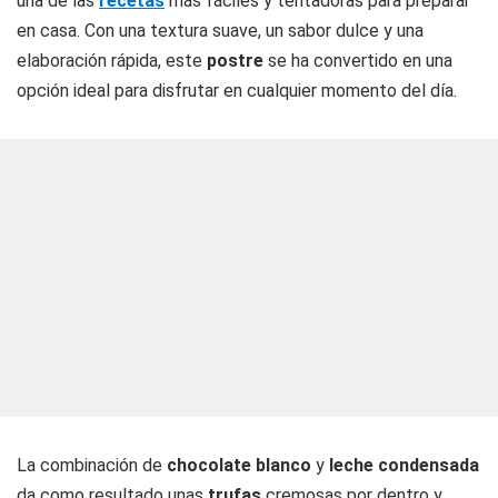
una de las
recetas
más fáciles y tentadoras para preparar
en casa. Con una textura suave, un sabor dulce y una
elaboración rápida, este
postre
se ha convertido en una
opción ideal para disfrutar en cualquier momento del día.
La combinación de
chocolate blanco
y
leche condensada
da como resultado unas
trufas
cremosas por dentro y