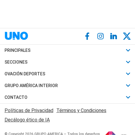
PRINCIPALES
Últimas Noticias
SECCIONES
Política
Horóscopo
OVACIÓN DEPORTES
Sociedad
Motores
Fútbol
GRUPO AMÉRICA INTERIOR
Policiales
Recetas
Mundial
Canal 7 en Vivo
CONTACTO
Judiciales
Trucos caseros
Automovilismo
Radio Nihuil
Acerca de Nosotros
Economia
Políticas de Privacidad
Términos y Condiciones
Series y Películas
Rugby
FM UNA
Contactanos
Decálogo ético de IA
Edictos y Solicitadas
Tenis
Radio Brava
Newsletter
Básquet
© Copyright 2026 GRUPO AMERICA – Todos los derechos