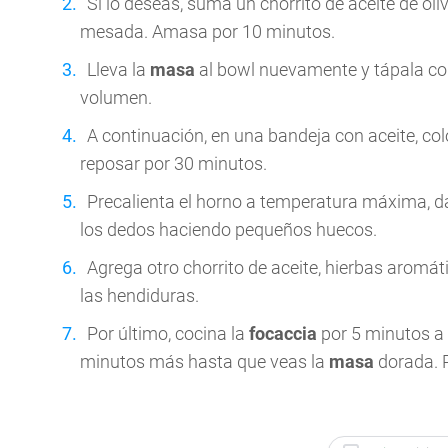
Si lo deseas, suma un chorrito de aceite de oliv
mesada. Amasa por 10 minutos.
Lleva la
masa
al bowl nuevamente y tápala con
volumen.
A continuación, en una bandeja con aceite, co
reposar por 30 minutos.
Precalienta el horno a temperatura máxima, da
los dedos haciendo pequeños huecos.
Agrega otro chorrito de aceite, hierbas aromát
las hendiduras.
Por último, cocina la
focaccia
por 5 minutos a 
minutos más hasta que veas la
masa
dorada. R