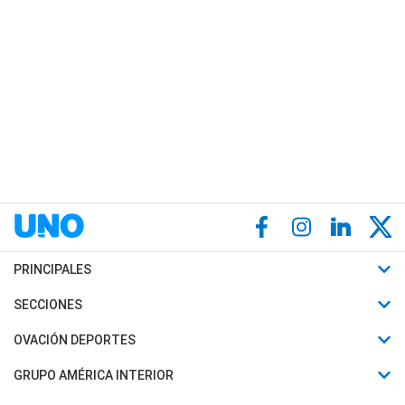
PRINCIPALES
Últimas Noticias
SECCIONES
Política
Horóscopo
OVACIÓN DEPORTES
Sociedad
Motores
Fútbol
GRUPO AMÉRICA INTERIOR
Policiales
Recetas
Mundial