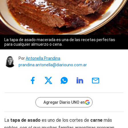
La tapa de asado macerada es una de las recetas perfectas
para cualquier almuerzo o cena.
Por
Antonella Prandina
prandina.antonella@diariouno.com.ar
Agregar Diario UNO en
La
tapa de asado
es uno de los cortes de
carne
más
nobles, con el que muchas familias argentinas preparan