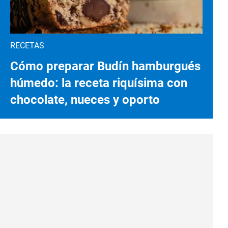
RECETAS
Cómo preparar Budín hamburgués
húmedo: la receta riquísima con
chocolate, nueces y oporto