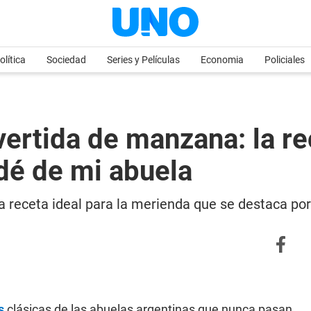
olítica
Sociedad
Series y Películas
Economia
Policiales
ertida de manzana: la rec
dé de mi abuela
na receta ideal para la merienda que se destaca po
s
clásicas de las abuelas argentinas que nunca pasan