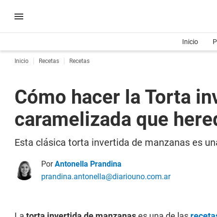
Inicio
P
Inicio
Recetas
Recetas
Cómo hacer la Torta inv
caramelizada que here
Esta clásica torta invertida de manzanas es u
Por
Antonella Prandina
prandina.antonella@diariouno.com.ar
La
torta invertida de manzanas
es una de las
receta