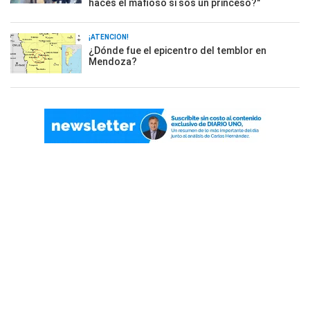
hacés el mafioso si sos un princeso?"
¡ATENCIÓN!
¿Dónde fue el epicentro del temblor en
Mendoza?