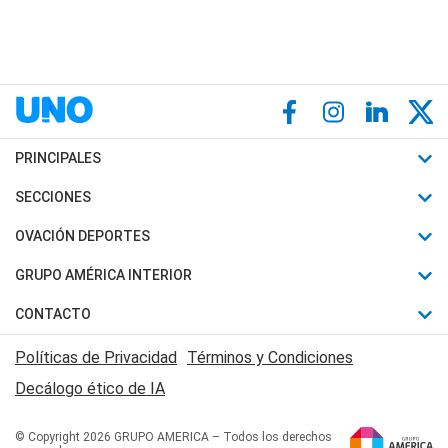
PRINCIPALES
Últimas Noticias
SECCIONES
Política
Horóscopo
OVACIÓN DEPORTES
Sociedad
Motores
Fútbol
GRUPO AMÉRICA INTERIOR
Policiales
Recetas
Mundial
Canal 7 en Vivo
CONTACTO
Judiciales
Trucos caseros
Automovilismo
Radio Nihuil
Acerca de Nosotros
Economia
Políticas de Privacidad
Términos y Condiciones
Series y Películas
Rugby
FM UNA
Contactanos
Decálogo ético de IA
Edictos y Solicitadas
Tenis
Radio Brava
Newsletter
Básquet
© Copyright 2026 GRUPO AMERICA – Todos los derechos
San Juan 8