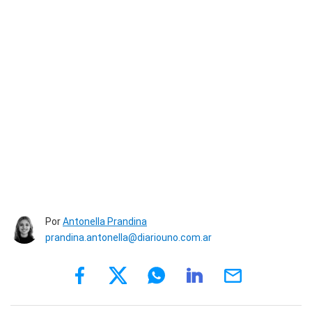
Por
Antonella Prandina
prandina.antonella@diariouno.com.ar