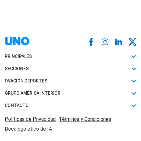
PRINCIPALES
Últimas Noticias
SECCIONES
Política
Horóscopo
OVACIÓN DEPORTES
Sociedad
Motores
Fútbol
GRUPO AMÉRICA INTERIOR
Policiales
Recetas
Mundial
Canal 7 en Vivo
CONTACTO
Judiciales
Trucos caseros
Automovilismo
Radio Nihuil
Acerca de Nosotros
Economia
Políticas de Privacidad
Términos y Condiciones
Series y Películas
Rugby
FM UNA
Contactanos
Decálogo ético de IA
Edictos y Solicitadas
Tenis
Radio Brava
Newsletter