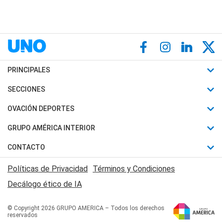
PRINCIPALES
Últimas Noticias
SECCIONES
Política
Horóscopo
OVACIÓN DEPORTES
Sociedad
Motores
Fútbol
GRUPO AMÉRICA INTERIOR
Policiales
Recetas
Mundial
Canal 7 en Vivo
CONTACTO
Judiciales
Trucos caseros
Automovilismo
Radio Nihuil
Acerca de Nosotros
Economia
Políticas de Privacidad
Términos y Condiciones
Series y Películas
Rugby
FM UNA
Contactanos
Decálogo ético de IA
Edictos y Solicitadas
Tenis
Radio Brava
Newsletter
Básquet
© Copyright 2026 GRUPO AMERICA – Todos los derechos
San Juan 8
reservados