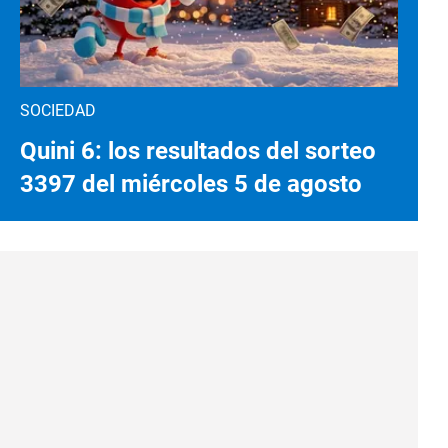
SOCIEDAD
Quini 6: los resultados del sorteo
3397 del miércoles 5 de agosto