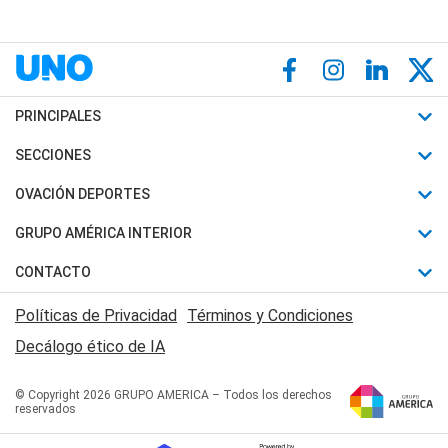
PRINCIPALES
Últimas Noticias
SECCIONES
Política
Horóscopo
OVACIÓN DEPORTES
Sociedad
Motores
Fútbol
GRUPO AMÉRICA INTERIOR
Policiales
Recetas
Mundial
Canal 7 en Vivo
CONTACTO
Judiciales
Trucos caseros
Automovilismo
Radio Nihuil
Acerca de Nosotros
Economia
Políticas de Privacidad
Términos y Condiciones
Series y Películas
Rugby
FM UNA
Contactanos
Decálogo ético de IA
Edictos y Solicitadas
Tenis
Radio Brava
Newsletter
Básquet
© Copyright 2026 GRUPO AMERICA – Todos los derechos
San Juan 8
reservados
Boxeo