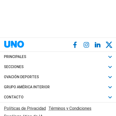
PRINCIPALES
Últimas Noticias
SECCIONES
Política
Horóscopo
OVACIÓN DEPORTES
Sociedad
Motores
Fútbol
GRUPO AMÉRICA INTERIOR
Policiales
Recetas
Mundial
Canal 7 en Vivo
CONTACTO
Judiciales
Trucos caseros
Automovilismo
Radio Nihuil
Acerca de Nosotros
Economia
Políticas de Privacidad
Términos y Condiciones
Series y Películas
Rugby
FM UNA
Contactanos