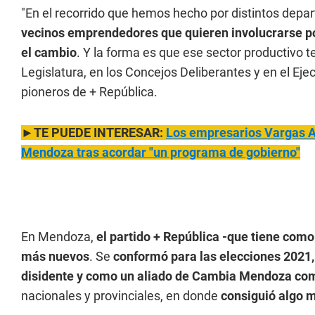
"En el recorrido que hemos hecho por distintos dep
vecinos emprendedores que quieren involucrarse po
el cambio
. Y la forma es que ese sector productivo 
Legislatura, en los Concejos Deliberantes y en el Eje
pioneros de + República.
►TE PUEDE INTERESAR:
Los empresarios Vargas A
Mendoza tras acordar "un programa de gobierno"
En Mendoza,
el partido + República -que tiene como
más nuevos
. Se
conformó para las elecciones 2021,
disidente y como un aliado de Cambia Mendoza com
nacionales y provinciales, en donde
consiguió algo m